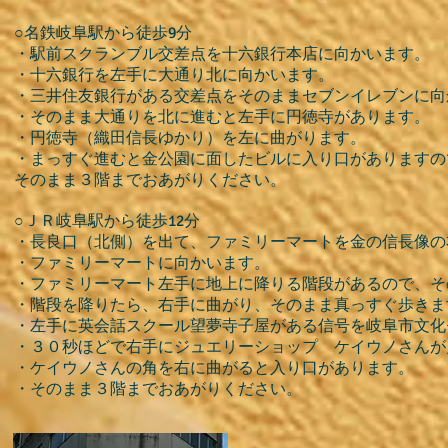
○名鉄岐阜駅から徒歩9分
・駅前スクランブル交差点を十六銀行本店に向かいます。
・十六銀行を左手に大通り北に向かいます。
・三井住友銀行がある交差点をそのままセブンイレブンに向
・そのまま大通りを北に進むと左手に円徳寺があります。
・円徳寺（織田信長ゆかり）を左に曲がります。
・まっすぐ進むと金公園に面したビルに入り口がありますの
そのまま３階までおあがりください。
○ＪＲ岐阜駅から徒歩12分
・長良口（北側）を出て、ファミリーマートを金の信長像の
・ファミリーマートに向かいます。
・ファミリーマート左手に地上に降りる階段があるので、そ
・階段を降りたら、右手に曲がり、そのまま真っすぐ歩きま
・左手に英会話スクール望夢寺子屋がある信号を岐阜市文化
・３０秒ほどで右手にジュエリーショップ ケイウノさんが
・ケイウノさんの角を右に曲がると入り口があります。
・そのまま３階までおあがりください。