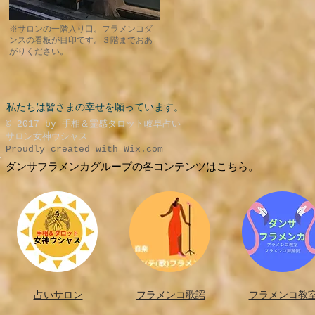
※サロンの一階入り口。フラメンコダ
ンスの看板が目印です。３階までおあ
がりください。
私たちは皆さまの幸せを願っています。
​© 2017 by 手相＆霊感タロット岐阜占い
サロン女神ウシャス
Proudly created with
Wix.com
ダンサフラメンカグループの各コンテンツはこちら。
占いサロン
フラメンコ歌謡
フラメンコ教