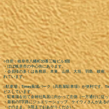
○住所：岐阜市八幡町33番三輪ビル3階
・ほぼ岐阜市の中心街にあります。
・会員様の多くは各務原、本巣、山県、大垣、羽島、岐南、
れています。
○駐車場：Times蕪城パーク（高島屋駐車場）が便利です。
ビスしています。
・駐車場を出て金神社鳥居に向かって左側（一方通行に従っ
・最初のT字路にジュエリーショップ ケイウノさんがある
・そのまま、３階までおあがりください。