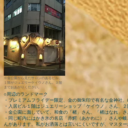
※金公園から見たサロンのあるビル。
１階がジュエリーケイウノさん。３階
までおあがりください。
○周辺のランドマーク
・プレミアムフライデー限定、金の御朱印で有名な金神社、
・入居ビル１階はジュエリーショップ「ケイウノ」さん、２階は
・金公園に面していて、和食の「楮」さん、「楮はなれ」さ
・同じ町内にはかき氷の名店「赤鰐（あかわに）」さんや岐
んがあります。私がお洒落とは言いにくいですが、マスター