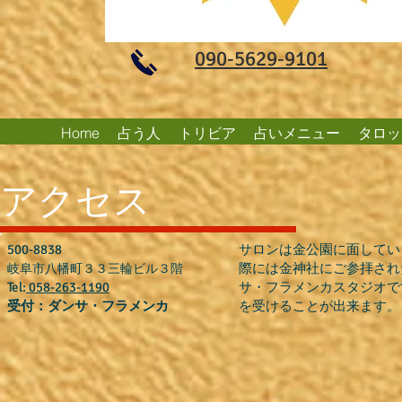
​090‐5629‐9101
Home
占う人
トリビア
占いメニュー
タロッ
アクセス
500-8838
サロンは金公園に面してい
際には金神社にご参拝され
岐阜市八幡町３３三輪ビル３階
Tel:
058-263-1190
サ・フラメンカスタジオで
受付：ダンサ・フラメンカ
を受けることが出来ます。