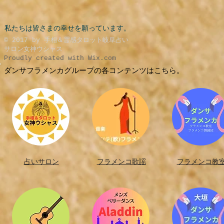
私たちは皆さまの幸せを願っています。
​© 2017 by 手相＆霊感タロット岐阜占い
サロン女神ウシャス
Proudly created with
Wix.com
ダンサフラメンカグループの各コンテンツはこちら。
占いサロン
フラメンコ歌謡
フラメンコ教