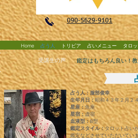
​090‐5629‐9101
Home
占う人
トリビア
占いメニュー
タロッ
​受講生の声
鑑定はもちろん良い！教
占う人：服部俊幸
生年月日：
昭和４３年２月２
星座：
魚座
星宿：
虚宿
血液型：
B型
鑑定スタイル：
タロット占い
鑑定などさせていただいてい