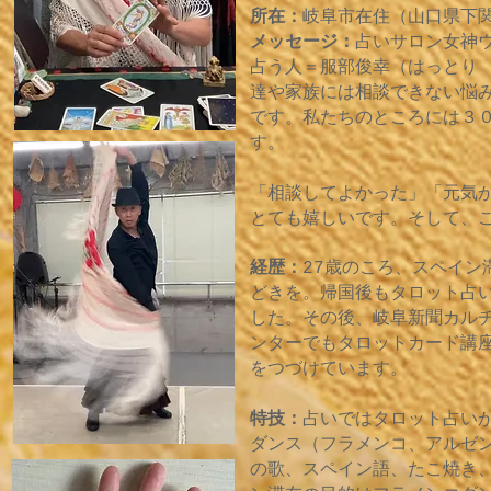
所在：
岐阜市在住（山口県下
メッセージ：
占いサロン女神
占う人＝服部俊幸（はっとり
達や家族には相談できない悩
です。私たちのところには３
す。
「相談してよかった」「元気
とても嬉しいです。そして、
経歴：
27歳のころ、スペイ
どきを。帰国後もタロット占
した。その後、岐阜新聞カル
ンターでもタロットカード講
をつづけています。
特技：
占いではタロット占い
ダンス（フラメンコ、アルゼ
の歌、スペイン語、たこ焼き