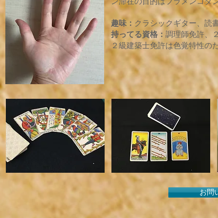
ン滞在の目的はフラメンコダン
趣味：
クラシックギター、読
持ってる資格：
調理師免許、
２級建築士免許は色覚特性の
お問