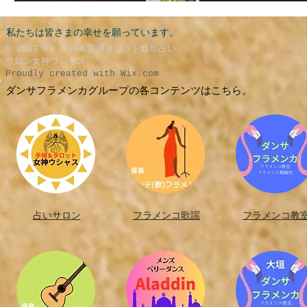
私たちは皆さまの幸せを願っています。
​© 2017 by 手相＆霊感タロット岐阜占い
サロン女神ウシャス
Proudly created with
Wix.com
ダンサフラメンカグループの各コンテンツはこちら。
占いサロン
フラメンコ歌謡
フラメンコ教