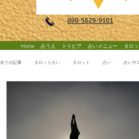
​090‐5629‐9101
Home
占う人
トリビア
占いメニュー
タロッ
全ての記事
タロット占い
タロット
占い
占いサ
今すぐ始める
コミュニティ
タロットカード
タ
名古屋
一宮市
よく当たる占いサロン